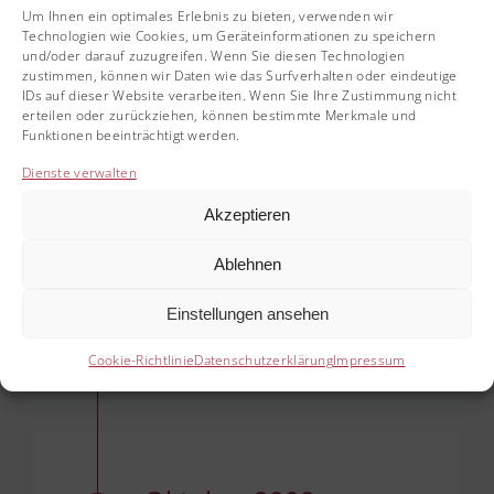
Um Ihnen ein optimales Erlebnis zu bieten, verwenden wir
Technologien wie Cookies, um Geräteinformationen zu speichern
und/oder darauf zuzugreifen. Wenn Sie diesen Technologien
zustimmen, können wir Daten wie das Surfverhalten oder eindeutige
IDs auf dieser Website verarbeiten. Wenn Sie Ihre Zustimmung nicht
erteilen oder zurückziehen, können bestimmte Merkmale und
Funktionen beeinträchtigt werden.
Dienste verwalten
März 2007 –
September 2009
Akzeptieren
Ablehnen
Klinik am Eichert,
Göppingen Innere Medizin
Einstellungen ansehen
Cookie-Richtlinie
Datenschutzerklärung
Impressum