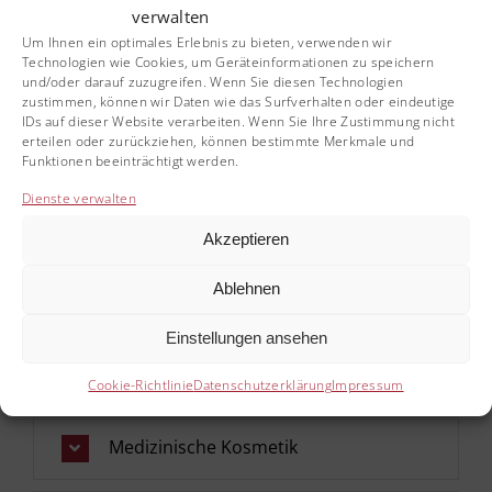
verwalten
Um Ihnen ein optimales Erlebnis zu bieten, verwenden wir
Technologien wie Cookies, um Geräteinformationen zu speichern
Behandlung von Besenreisern
und/oder darauf zuzugreifen. Wenn Sie diesen Technologien
zustimmen, können wir Daten wie das Surfverhalten oder eindeutige
IDs auf dieser Website verarbeiten. Wenn Sie Ihre Zustimmung nicht
erteilen oder zurückziehen, können bestimmte Merkmale und
Narbenkorrektur
Funktionen beeinträchtigt werden.
Dienste verwalten
Lasertherapie
Akzeptieren
Ablehnen
Dauerhafte Haarentfernung
Einstellungen ansehen
Hautverjüngung
Cookie-Richtlinie
Datenschutzerklärung
Impressum
Medizinische Kosmetik