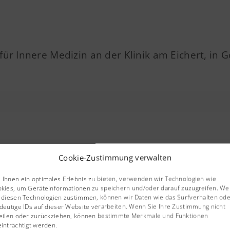
 für Innere Medizin an der Klinik am Eichert, in
Cookie-Zustimmung verwalten
in
Ihnen ein optimales Erlebnis zu bieten, verwenden wir Technologien wie
kies, um Geräteinformationen zu speichern und/oder darauf zuzugreifen. W
 diesen Technologien zustimmen, können wir Daten wie das Surfverhalten od
deutige IDs auf dieser Website verarbeiten. Wenn Sie Ihre Zustimmung nicht
eilen oder zurückziehen, können bestimmte Merkmale und Funktionen
inträchtigt werden.