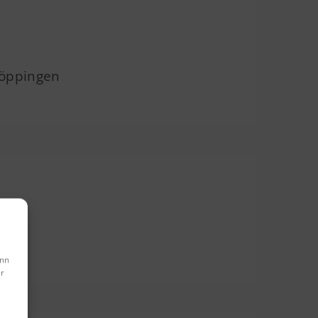
 Göppingen
enn
er