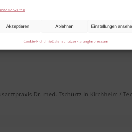
nste verwalten
Akzeptieren
Ablehnen
Einstellungen anseh
atrie
Cookie-Richtlinie
Datenschutzerklärung
Impressum
usarztpraxis Dr. med. Tschürtz in Kirchheim / Te