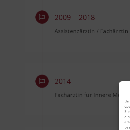
2009 – 2018
Assistenzärztin / Fachärztin
2014
Fachärztin für Innere Mediz
Um 
Coo
Sie
ein
ert
bee