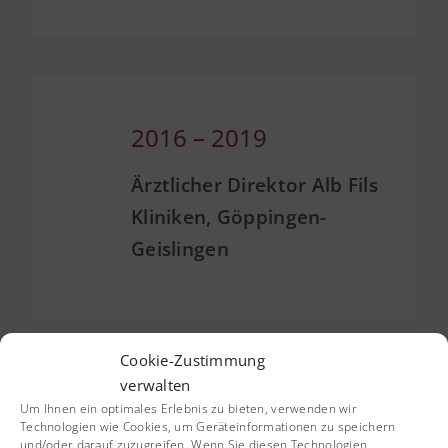
2016 – 2019
Ärztlicher Direktor Alb Fils
Kliniken, Göppingen-
Geislingen
Cookie-Zustimmung
verwalten
Um Ihnen ein optimales Erlebnis zu bieten, verwenden wir
2014 – 2023
Technologien wie Cookies, um Geräteinformationen zu speichern
und/oder darauf zuzugreifen. Wenn Sie diesen Technologien